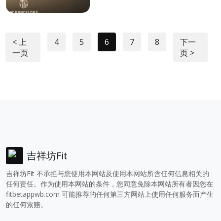
< 上
4
5
6
7
8
下一
一页
页 >
吉祥坊Fit
吉祥坊Fit 不承担与您使用本网站及使用本网站所含任何信息相关的
任何责任。作为使用本网站的条件，您同意免除本网站所有者因您在
fitbetappwb.com
可能推荐的任何第三方网站上使用任何服务而产生
的任何索赔。