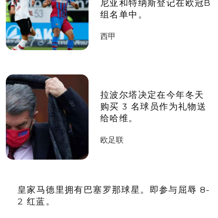
尼亚和特纳斯登记在欧冠B
组名单中。
西甲
拉波尔塔决定在今年冬天
购买 3 名球员作为礼物送
给哈维。
欧足联
皇家马德里拥有巴塞罗那球星。即参与屈辱 8-
2 红蓝。