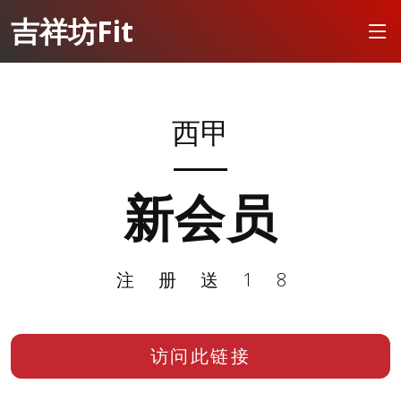
吉祥坊Fit
西甲
新会员
注册送18
访问此链接