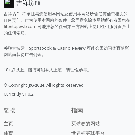
吉祥坊Fit
吉祥坊Fit 不承担与您使用本网站及使用本网站所含任何信息相关的
任何责任。作为使用本网站的条件，您同意免除本网站所有者因您在
fitbetappwb.com
可能推荐的任何第三方网站上使用任何服务而产生
的任何索赔。
关联方披露：Sportsbook & Casino Review 可能会因访问体育博彩
网站而获得广告佣金。
18+岁以上。赌博可能令人上瘾，请理性参与。
© Copyright
JXF2024
. All Rights Reserved
Currently v1.0.2.
链接
指南
主页
买球赛的网站
体育
世界杯买球平台