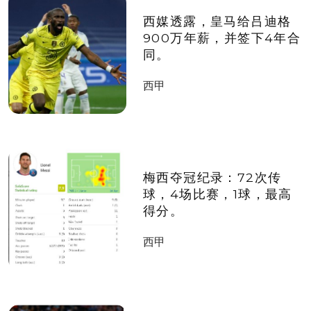
西媒透露，皇马给吕迪格
900万年薪，并签下4年合
同。
西甲
梅西夺冠纪录：72次传
球，4场比赛，1球，最高
得分。
西甲