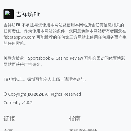
吉祥坊Fit
吉祥坊Fit 不承担与您使用本网站及使用本网站所含任何信息相关的
任何责任。作为使用本网站的条件，您同意免除本网站所有者因您在
fitbetappwb.com
可能推荐的任何第三方网站上使用任何服务而产生
的任何索赔。
关联方披露：Sportsbook & Casino Review 可能会因访问体育博彩
网站而获得广告佣金。
18+岁以上。赌博可能令人上瘾，请理性参与。
© Copyright
JXF2024
. All Rights Reserved
Currently v1.0.2.
链接
指南