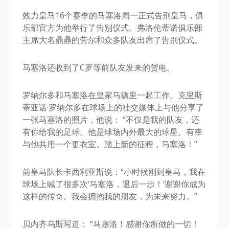
效力皇马16个赛季的马塞洛周一正式告别皇马，俱
乐部官方为他举行了告别仪式。弗洛伦蒂诺俱乐部
主席大名鼎鼎的劳尔和众多队友出席了告别仪式。
马塞洛还收到了C罗等前队友发来的贺电。
罗纳尔多和马塞洛在皇家马德里一起工作。克里斯
蒂亚诺·罗纳尔多在球场上的社交媒体上与他分享了
一张马塞洛的照片，他说： “不仅是我的队友，还
有你给我的足球。他是球场内外最大的球星。有幸
与他共用一个更衣室。踏上新的征程，马塞洛！”
前皇马队长卡西利亚斯说：“小时候刚到皇马，我在
球场上喊了很多次‘马塞洛，退后一步！’谢谢你成为
这样的传奇。我会拥抱我的朋友，为未来努力。”
贝内齐乌斯写道： “马塞洛！感谢你所做的一切！