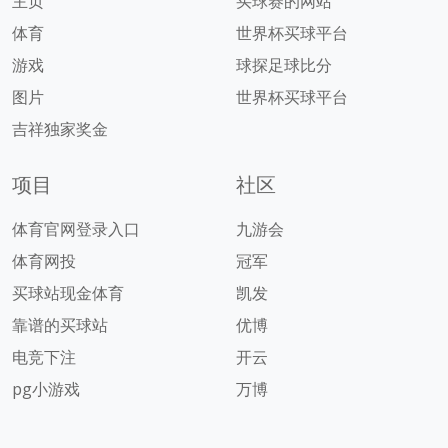
主页
买球赛的网站
体育
世界杯买球平台
游戏
球探足球比分
图片
世界杯买球平台
吉祥独家奖金
项目
社区
体育官网登录入口
九游会
体育网投
冠军
买球站现金体育
凯发
靠谱的买球站
优博
电竞下注
开云
pg小游戏
万博