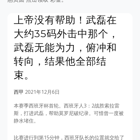
上帝没有帮助！武磊在
大约35码外击中那个，
武磊无能为力，俯冲和
转向，结果他全部结
束。
西甲
2021年12月6日
本赛季西班牙杯首轮。西班牙人3：2战胜索拉雷
斯，打进武磊，帮助莫罗尼破纪录。可惜曾一度被
静水堵住。
比赛进行到第15分钟，西班牙队长的位置就交给了