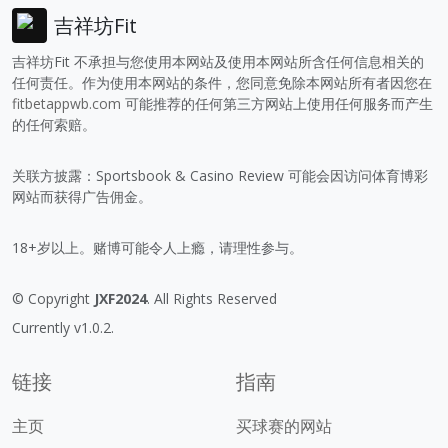
吉祥坊Fit
吉祥坊Fit 不承担与您使用本网站及使用本网站所含任何信息相关的
任何责任。作为使用本网站的条件，您同意免除本网站所有者因您在
fitbetappwb.com
可能推荐的任何第三方网站上使用任何服务而产生
的任何索赔。
关联方披露：Sportsbook & Casino Review 可能会因访问体育博彩
网站而获得广告佣金。
18+岁以上。赌博可能令人上瘾，请理性参与。
© Copyright
JXF2024
. All Rights Reserved
Currently v1.0.2.
链接
指南
主页
买球赛的网站