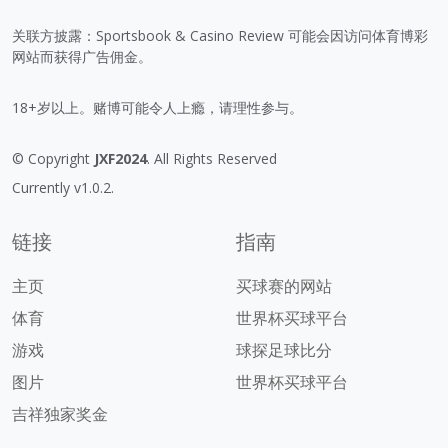
关联方披露：Sportsbook & Casino Review 可能会因访问体育博彩
网站而获得广告佣金。
18+岁以上。赌博可能令人上瘾，请理性参与。
© Copyright
JXF2024
. All Rights Reserved
Currently v1.0.2.
链接
指南
主页
买球赛的网站
体育
世界杯买球平台
游戏
球探足球比分
图片
世界杯买球平台
吉祥独家奖金