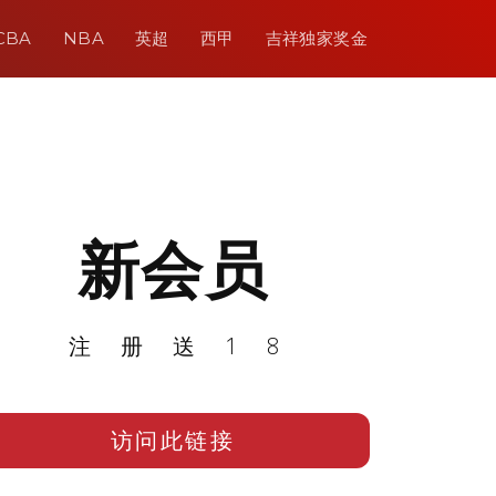
CBA
NBA
英超
西甲
吉祥独家奖金
新会员
注册送18
访问此链接