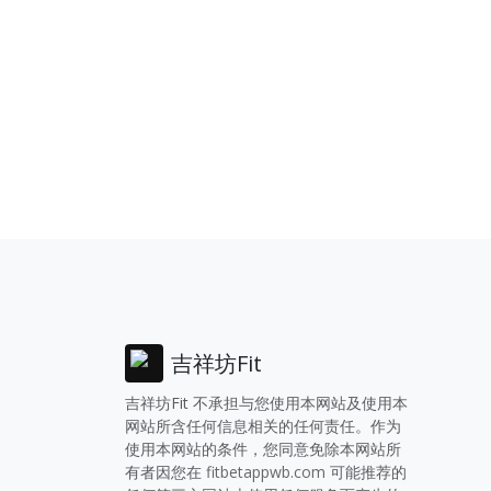
吉祥坊Fit
吉祥坊Fit 不承担与您使用本网站及使用本
网站所含任何信息相关的任何责任。作为
使用本网站的条件，您同意免除本网站所
有者因您在
fitbetappwb.com
可能推荐的