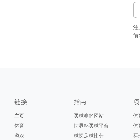
注
前
链接
指南
项
主页
买球赛的网站
体
体育
世界杯买球平台
体
游戏
球探足球比分
买