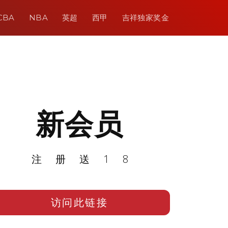
CBA
NBA
英超
西甲
吉祥独家奖金
新会员
注册送18
访问此链接