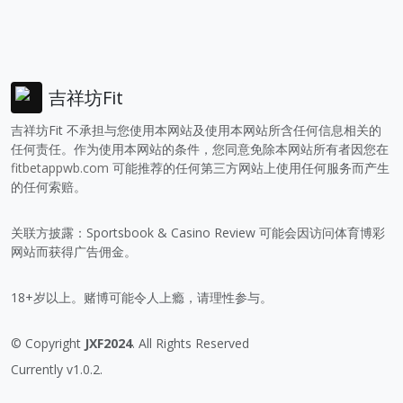
吉祥坊Fit
吉祥坊Fit 不承担与您使用本网站及使用本网站所含任何信息相关的
任何责任。作为使用本网站的条件，您同意免除本网站所有者因您在
fitbetappwb.com
可能推荐的任何第三方网站上使用任何服务而产生
的任何索赔。
关联方披露：Sportsbook & Casino Review 可能会因访问体育博彩
网站而获得广告佣金。
18+岁以上。赌博可能令人上瘾，请理性参与。
© Copyright
JXF2024
. All Rights Reserved
Currently v1.0.2.