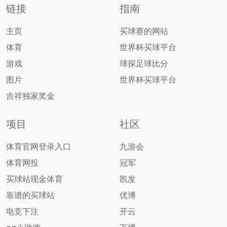
链接
指南
主页
买球赛的网站
体育
世界杯买球平台
游戏
球探足球比分
图片
世界杯买球平台
吉祥独家奖金
项目
社区
体育官网登录入口
九游会
体育网投
冠军
买球站现金体育
凯发
靠谱的买球站
优博
电竞下注
开云