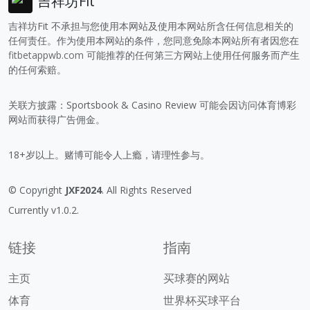
吉祥坊Fit
吉祥坊Fit 不承担与您使用本网站及使用本网站所含任何信息相关的
任何责任。作为使用本网站的条件，您同意免除本网站所有者因您在
fitbetappwb.com
可能推荐的任何第三方网站上使用任何服务而产生
的任何索赔。
关联方披露：Sportsbook & Casino Review 可能会因访问体育博彩
网站而获得广告佣金。
18+岁以上。赌博可能令人上瘾，请理性参与。
© Copyright
JXF2024
. All Rights Reserved
Currently v1.0.2.
链接
指南
主页
买球赛的网站
体育
世界杯买球平台