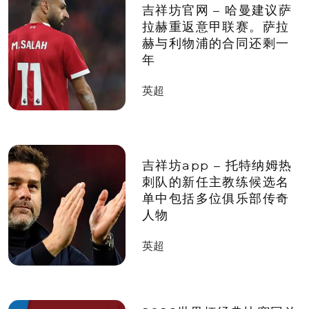
吉祥坊官网 – 哈曼建议萨
拉赫重返意甲联赛。萨拉
赫与利物浦的合同还剩一
年
英超
吉祥坊app – 托特纳姆热
刺队的新任主教练候选名
单中包括多位俱乐部传奇
人物
英超