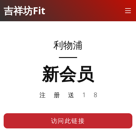
吉祥坊Fit
利物浦
新会员
注册送18
访问此链接