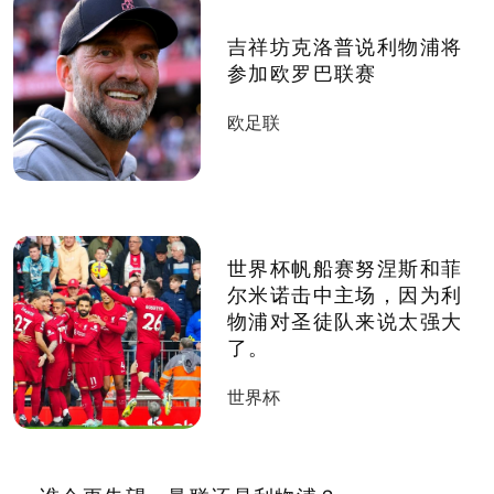
吉祥坊克洛普说利物浦将
参加欧罗巴联赛
欧足联
世界杯帆船赛努涅斯和菲
尔米诺击中主场，因为利
物浦对圣徒队来说太强大
了。
世界杯