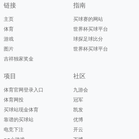
链接
指南
主页
买球赛的网站
体育
世界杯买球平台
游戏
球探足球比分
图片
世界杯买球平台
吉祥独家奖金
项目
社区
体育官网登录入口
九游会
体育网投
冠军
买球站现金体育
凯发
靠谱的买球站
优博
电竞下注
开云