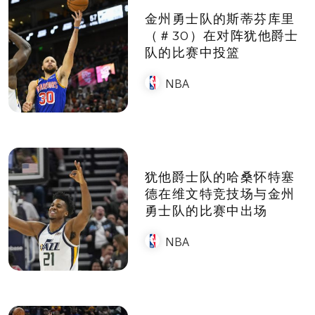
金州勇士队的斯蒂芬库里
（＃30）在对阵犹他爵士
队的比赛中投篮
NBA
犹他爵士队的哈桑怀特塞
德在维文特竞技场与金州
勇士队的比赛中出场
NBA