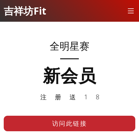
吉祥坊Fit
全明星赛
新会员
注册送18
访问此链接