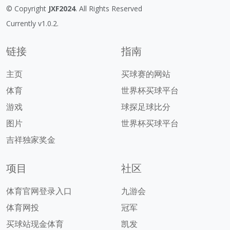
© Copyright
JXF2024
. All Rights Reserved
Currently v1.0.2.
链接
指南
主页
买球赛的网站
体育
世界杯买球平台
游戏
球探足球比分
图片
世界杯买球平台
吉祥独家奖金
项目
社区
体育官网登录入口
九游会
体育网投
冠军
买球站现金体育
凯发