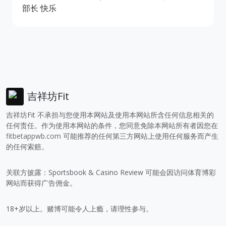
部长
快乐
吉祥坊Fit
吉祥坊Fit 不承担与您使用本网站及使用本网站所含任何信息相关的
任何责任。作为使用本网站的条件，您同意免除本网站所有者因您在
fitbetappwb.com
可能推荐的任何第三方网站上使用任何服务而产生
的任何索赔。
关联方披露：Sportsbook & Casino Review 可能会因访问体育博彩
网站而获得广告佣金。
18+岁以上。赌博可能令人上瘾，请理性参与。