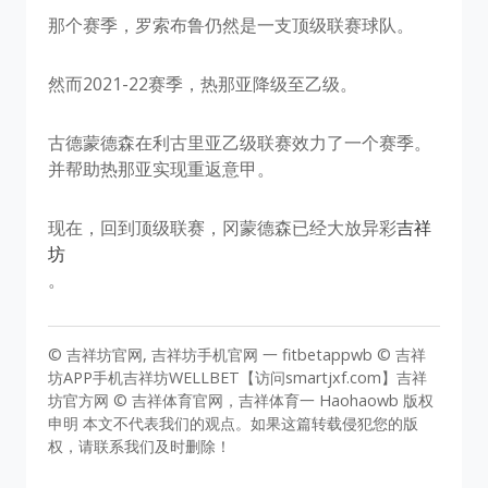
那个赛季，罗索布鲁仍然是一支顶级联赛球队。
然而2021-22赛季，热那亚降级至乙级。
古德蒙德森在利古里亚乙级联赛效力了一个赛季。
并帮助热那亚实现重返意甲。
现在，回到顶级联赛，冈蒙德森已经大放异彩
吉祥
坊
。
© 吉祥坊官网, 吉祥坊手机官网 一 fitbetappwb © 吉祥
坊APP手机吉祥坊WELLBET【访问smartjxf.com】吉祥
坊官方网 © 吉祥体育官网，吉祥体育一 Haohaowb 版权
申明 本文不代表我们的观点。如果这篇转载侵犯您的版
权，请联系我们及时删除！