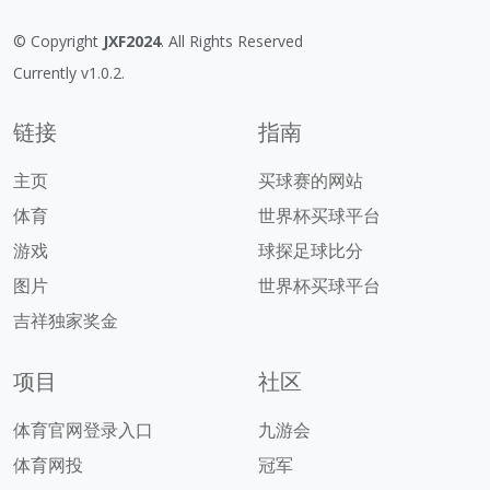
© Copyright
JXF2024
. All Rights Reserved
Currently v1.0.2.
链接
指南
主页
买球赛的网站
体育
世界杯买球平台
游戏
球探足球比分
图片
世界杯买球平台
吉祥独家奖金
项目
社区
体育官网登录入口
九游会
体育网投
冠军