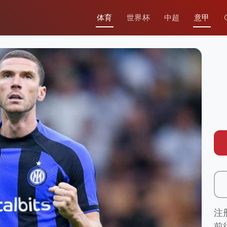
体育
世界杯
中超
意甲
注
前