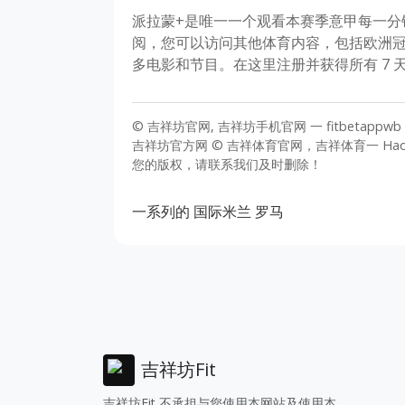
派拉蒙+是唯一一个观看本赛季意甲每一分
阅，您可以访问其他体育内容，包括欧洲冠军联
多电影和节目。在这里注册并获得所有 7 
© 吉祥坊官网, 吉祥坊手机官网 一 fitbetappwb
吉祥坊官方网 © 吉祥体育官网，吉祥体育一 Ha
您的版权，请联系我们及时删除！
一系列的
国际米兰
罗马
吉祥坊Fit
吉祥坊Fit 不承担与您使用本网站及使用本