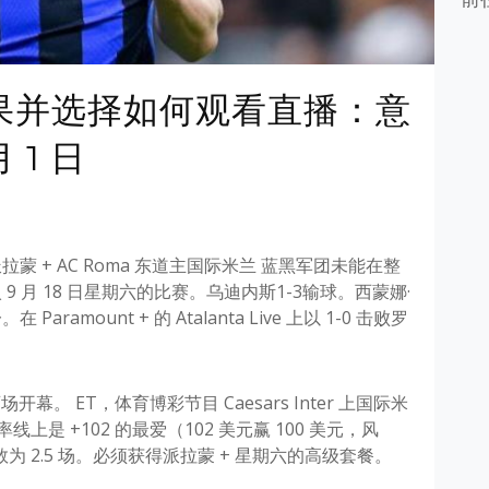
结果并选择如何观看直播：意
 1 日
 + AC Roma 东道主国际米兰 蓝黑军团未能在整
 月 18 日星期六的比赛。乌迪内斯1-3输球。西蒙娜·
mount + 的 Atalanta Live 上以 1-0 击败罗
幕。 ET，体育博彩节目 Caesars Inter 上国际米
上是 +102 的最爱（102 美元赢 100 美元，风
球数为 2.5 场。必须获得派拉蒙 + 星期六的高级套餐。