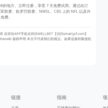
钟的地方。立即注册，享受 7 天免费试用。通过此订
赛、欧罗巴联赛、NWSL、CBS 上的 NFL 以及许
天免费。
 © 吉祥坊APP手机吉祥坊WELLBET【访问smartjxf.com】
ohaowb 版权申明 本文不代表我们的观点。如果这篇转载侵犯
链接
指南
项
主页
买球赛的网站
体