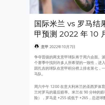
国际米兰 vs 罗马
甲预测 2022 年 10 月
意甲
2022年10月7日
争夺晋级的两支意甲球队将于周六会面。派拉蒙
个赛季中找到许多人所希望的一致性，进入 9
因扎吉的球队在意甲积分榜上排名第七，一。在 Para
马队。
周六中午 12:00 在意大利米兰的圣西罗体育场开
兰对罗马的最后赔率。米兰在 90 分钟的赔率线
险），罗马是 +255 或低于 +265，总进