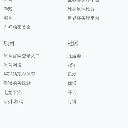
游戏
球探足球比分
图片
世界杯买球平台
吉祥独家奖金
项目
社区
体育官网登录入口
九游会
体育网投
冠军
买球站现金体育
凯发
靠谱的买球站
优博
电竞下注
开云
pg小游戏
万博