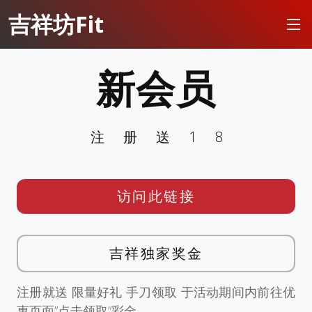
吉祥坊Fit
新会员
注册送18
访问此链接
吉祥独家奖金
注册就送 限量好礼 手刀领取 于活动期间内前往优
惠页面”点击领取”彩金。