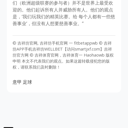
们（欧洲超级联赛的参与者）并不是世界上最受欢
迎的。他们起诉所有人并威胁所有人。他们的观点
是，’我们玩我们的精英比赛。给 每个人都有一些慈
善事业’，但没有人想要慈善事业。”
© 吉祥坊官网, 吉祥坊手机官网 一 fitbetappwb © 吉祥
坊APP手机吉祥坊WELLBET【访问smartjxf.com】吉祥
坊官方网 © 吉祥体育官网，吉祥体育一 Haohaowb 版权
申明 本文不代表我们的观点。如果这篇转载侵犯您的版
权，请联系我们及时删除！
意甲
足球