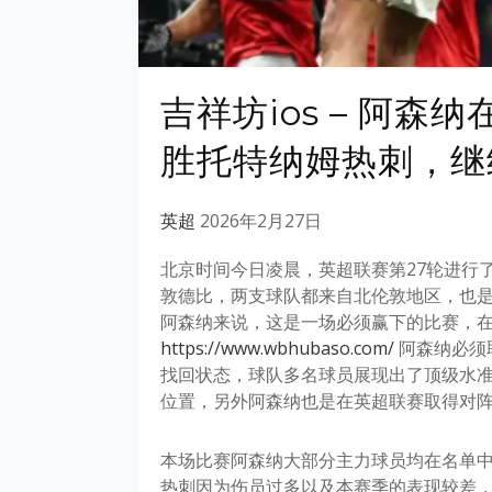
吉祥坊ios – 阿
胜托特纳姆热刺，继
英超
2026年2月27日
北京时间今日凌晨，英超联赛第27轮进行
敦德比，两支球队都来自北伦敦地区，也
阿森纳来说，这是一场必须赢下的比赛，
https://www.wbhubaso.com/
阿森纳必须
找回状态，球队多名球员展现出了顶级水准
位置，另外阿森纳也是在英超联赛取得对
本场比赛阿森纳大部分主力球员均在名单
热刺因为伤员过多以及本赛季的表现较差