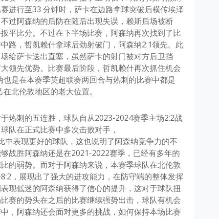
赛进行至33 分钟时，萨卡在边路拿球突破后横传埃泽
。不过阿森纳的后防在随后出现失误，赖斯后场被断
手扳平比分。不过在下半场比赛，阿森纳再次找到了比
中路，哲凯赖什拿球后劲射破门，阿森纳2:1领先。此
中场给萨卡送出直塞，虽然萨卡的射门被对方后卫挡
扩大领先优势。比赛最后阶段，哲凯赖什再次抓住机会
森纳也是在本赛季英超联赛两回合与热刺的比赛中都是
自己在北伦敦地区的老大位置。
刺的五连胜，球队自从2023-2024赛季主场2:2战
，球队在正式比赛中多次击败对手，
比中表现更好的球队，这也说明了阿森纳竞争力的不
战胜阿森纳还是在2021-2022赛季，已经有多年的
德比的弱势。而对于阿森纳来说，本赛季球队在北伦敦
8:2，展现出了强大的进攻能力，在防守端的整体发挥
期表现低迷的阿森纳获得了信心的提升，这对于球队扭
场比赛的势头在之后的比赛继续强势出击，球队有机会
赛中，阿森纳还会面对更多的挑战，如何保持本场比赛