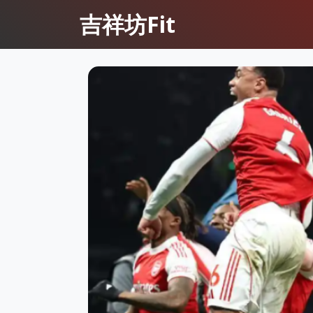
吉祥坊Fit