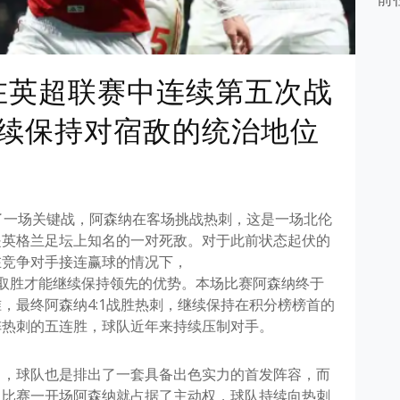
森纳在英超联赛中连续第五次战
续保持对宿敌的统治地位
了一场关键战，阿森纳在客场挑战热刺，这是一场北伦
是英格兰足坛上知名的一对死敌。对于此前状态起伏的
在竞争对手接连赢球的情况下，
取胜才能继续保持领先的优势。本场比赛阿森纳终于
，最终阿森纳4:1战胜热刺，继续保持在积分榜榜首的
阵热刺的五连胜，球队近年来持续压制对手。
中，球队也是排出了一套具备出色实力的首发阵容，而
，比赛一开场阿森纳就占据了主动权，球队持续向热刺