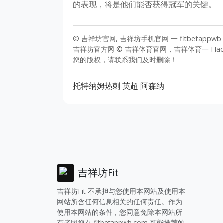
的表现，将是他们能否获得冠军的关键。
© 吉祥坊官网, 吉祥坊手机官网 一 fitbetappwb
吉祥坊官方网 © 吉祥体育官网，吉祥体育一 Ha
您的版权，请联系我们及时删除！
托特纳姆热刺
英超
阿森纳
吉祥坊Fit
吉祥坊Fit 不承担与您使用本网站及使用本
网站所含任何信息相关的任何责任。作为
使用本网站的条件，您同意免除本网站所
有者因您在
fitbetappwb.com
可能推荐的