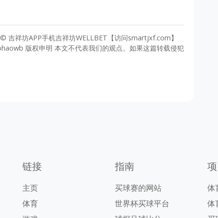
 © 吉祥坊APP手机吉祥坊WELLBET【访问smartjxf.com】
ohaowb 版权申明 本文不代表我们的观点。如果这篇转载侵犯
链接
指南
项
主页
买球赛的网站
体
体育
世界杯买球平台
体