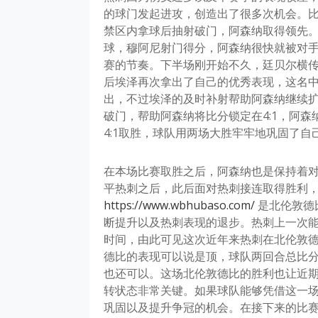
的球门发起进攻，创造出了很多次机会。比
禁区内拿球后抽射破门，阿森纳取得领先
球，穆阿尼射门得分，阿森纳很快就被对
赛的节奏。下半场刚开始不久，廷贝尔横传
后埃泽再次拿出了自己的优秀表现，这名
出，不过埃泽的及时补射帮助阿森纳继续
破门，帮助阿森纳将比分锁定在4:1，阿
4:1取胜，球队用两场大胜牢牢地巩固了
在本场比赛取胜之后，阿森纳也是保持着对于热
平热刺之后，此后面对热刺接连取得胜利
https://www.wbhubaso.com/
是北伦敦德
断提升以及热刺表现的退步。热刺上一次能够
时间，由此可见这次近年来热刺在北伦敦
德比的表现可以说是顶，球队两回合总比分
也还可以。这场北伦敦德比的胜利也让近
转状态非常关键。如果球队能够凭借这一
巩固以及提升争冠的机会。在接下来的比