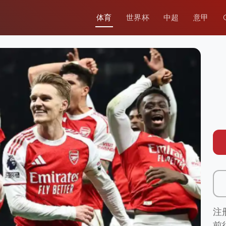
体育
世界杯
中超
意甲
注
前