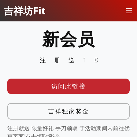
吉祥坊Fit
新会员
注册送18
访问此链接
吉祥独家奖金
注册就送 限量好礼 手刀领取 于活动期间内前往优
惠页面”点击领取”彩金。