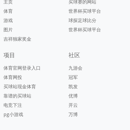
主页
买球赛的网站
体育
世界杯买球平台
游戏
球探足球比分
图片
世界杯买球平台
吉祥独家奖金
项目
社区
体育官网登录入口
九游会
体育网投
冠军
买球站现金体育
凯发
靠谱的买球站
优博
电竞下注
开云
pg小游戏
万博