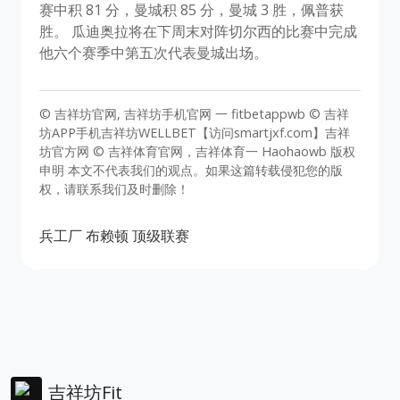
赛中积 81 分，曼城积 85 分，曼城 3 胜，佩普获
胜。 瓜迪奥拉将在下周末对阵切尔西的比赛中完成
他六个赛季中第五次代表曼城出场。
© 吉祥坊官网, 吉祥坊手机官网 一 fitbetappwb © 吉祥
坊APP手机吉祥坊WELLBET【访问smartjxf.com】吉祥
坊官方网 © 吉祥体育官网，吉祥体育一 Haohaowb 版权
申明 本文不代表我们的观点。如果这篇转载侵犯您的版
权，请联系我们及时删除！
兵工厂
布赖顿
顶级联赛
吉祥坊Fit