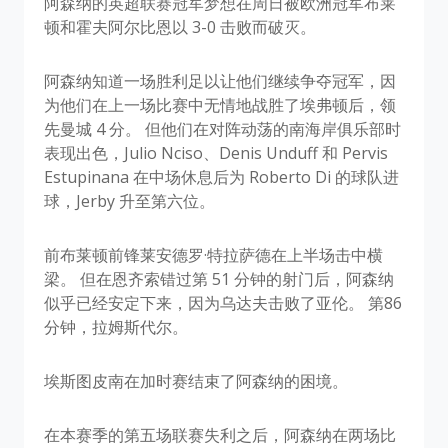
阿森纳的英超联赛冠军梦想在周日被欧洲冠军布莱
顿和霍夫阿尔比恩以 3-0 击败而破灭。
阿森纳知道一场胜利足以让他们继续争夺冠军，因
为他们在上一场比赛中无情地战胜了埃弗顿后，领
先曼城 4 分。 但他们在对阵动荡的南海岸俱乐部时
表现出色，Julio Nciso、Denis Unduff 和 Pervis
Estupinana 在中场休息后为 Roberto Di 的球队进
球，Jerby 升至第六位。
前布莱顿前锋莱安德罗·特拉萨德在上半场击中横
梁。 但在恩齐索错过第 51 分钟的射门后，阿森纳
似乎已经安定下来，因为乌达夫击败了亚伦。 第86
分钟，拉姆斯代尔。
埃斯图皮南在加时赛结束了阿森纳的困境。
在本赛季的第五场联赛失利之后，阿森纳在两场比