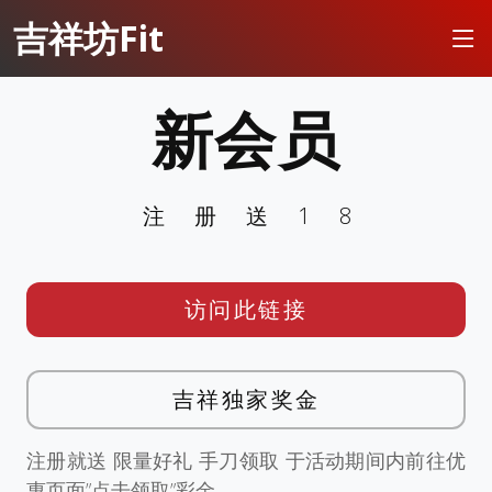
吉祥坊Fit
新会员
注册送18
访问此链接
吉祥独家奖金
注册就送 限量好礼 手刀领取 于活动期间内前往优
惠页面”点击领取”彩金。