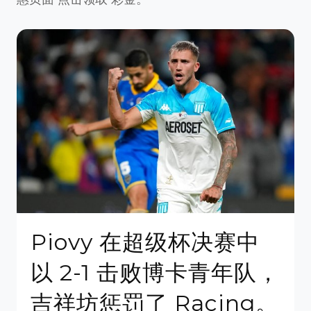
Piovy 在超级杯决赛中
以 2-1 击败博卡青年队，
吉祥坊惩罚了 Racing。