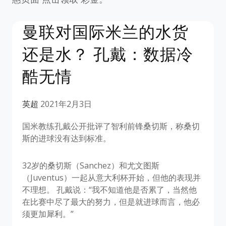
曼联对国际米兰的水货
还是水？ 孔戴：数据冷
酷无情
英超
2021年2月3日
国米教练孔戴公开批评了智利前锋桑切斯，称桑切
斯的进球没有达到标准。
32岁的桑切斯（Sanchez）和尤文图斯
（Juventus）一起从意大利杯开始，但他的表现并
不理想。 孔戴说：“我不知道他是否累了，当然他
在比赛中尽了最大的努力，但是就进球而言，他必
须更加犀利。”