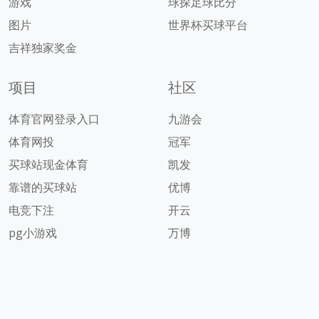
游戏
球探足球比分
图片
世界杯买球平台
吉祥独家奖金
项目
社区
体育官网登录入口
九游会
体育网投
冠军
买球站现金体育
凯发
靠谱的买球站
优博
电竞下注
开云
pg小游戏
万博