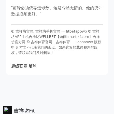
“前锋必须依靠进球数。这是冷酷无情的。他的统计
数据必须更好。”
© 吉祥坊官网, 吉祥坊手机官网 一 fitbetappwb © 吉祥
坊APP手机吉祥坊WELLBET【访问smartjxf.com】吉祥
坊官方网 © 吉祥体育官网，吉祥体育一 Haohaowb 版权
申明 本文不代表我们的观点。如果这篇转载侵犯您的版
权，请联系我们及时删除！
超级联赛
足球
吉祥坊Fit