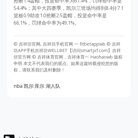
抢断1.4盖帽，投篮命中率为61.4%，罚球命中率是
54.4%；其中大四赛季，凯尔三世场均得到8.4分7.1
篮板0.9助攻1.0抢断2.5盖帽，投篮命中率是
66.1%，罚球命中率为49.1%。
© 吉祥坊官网, 吉祥坊手机官网 一 fitbetappwb © 吉祥
坊APP手机吉祥坊WELLBET【访问smartjxf.com】吉祥
坊官方网 © 吉祥体育官网，吉祥体育一 Haohaowb 版权
申明 本文不代表我们的观点。如果这篇转载侵犯您的版
权，请联系我们及时删除！
nba
凯尔·库尔
湖人队