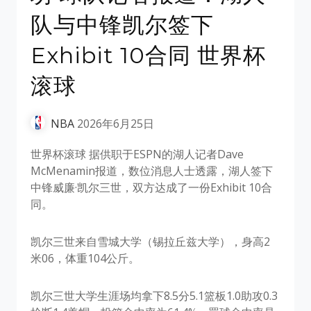
队与中锋凯尔签下
Exhibit 10合同 世界杯
滚球
NBA
2026年6月25日
世界杯滚球 据供职于ESPN的湖人记者Dave
McMenamin报道，数位消息人士透露，湖人签下
中锋威廉·凯尔三世，双方达成了一份Exhibit 10合
同。
凯尔三世来自雪城大学（锡拉丘兹大学），身高2
米06，体重104公斤。
凯尔三世大学生涯场均拿下8.5分5.1篮板1.0助攻0.3