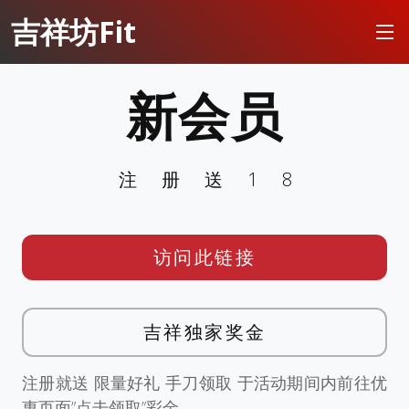
吉祥坊Fit
新会员
注册送18
访问此链接
吉祥独家奖金
注册就送 限量好礼 手刀领取 于活动期间内前往优
惠页面”点击领取”彩金。