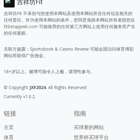
吉祥坊Fit
吉祥坊Fit 不承担与您使用本网站及使用本网站所含任何信息相关的
任何责任。作为使用本网站的条件，您同意免除本网站所有者因您在
fitbetappwb.com
可能推荐的任何第三方网站上使用任何服务而产生
的任何索赔。
关联方披露：Sportsbook & Casino Review 可能会因访问体育博彩
网站而获得广告佣金。
18+岁以上。赌博可能令人上瘾，请理性参与。
© Copyright
JXF2024
. All Rights Reserved
Currently v1.0.2.
链接
指南
主页
买球赛的网站
体育
世界杯买球平台