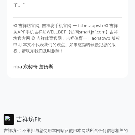
了。”
© 吉祥坊官网, 吉祥坊手机官网 一 fitbetappwb © 吉祥
坊APP手机吉祥坊WELLBET【访问smartjxf.com】吉祥
坊官方网 © 吉祥体育官网，吉祥体育一 Haohaowb 版权
申明 本文不代表我们的观点。如果这篇转载侵犯您的版
权，请联系我们及时删除！
nba
东契奇
詹姆斯
吉祥坊Fit
吉祥坊Fit 不承担与您使用本网站及使用本网站所含任何信息相关的