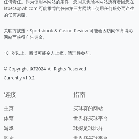
任何责任。作为使用本网站的条件，您同意免除本网站所有者因您在
fitbetappwb.com
可能推荐的任何第三方网站上使用任何服务而产生
的任何索赔。
关联方披露：Sportsbook & Casino Review 可能会因访问体育博彩
网站而获得广告佣金。
18+岁以上。赌博可能令人上瘾，请理性参与。
© Copyright
JXF2024
. All Rights Reserved
Currently v1.0.2.
链接
指南
主页
买球赛的网站
体育
世界杯买球平台
游戏
球探足球比分
图片
世界杯买球平台