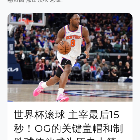
世界杯滚球 主宰最后15
秒！OG的关键盖帽和制