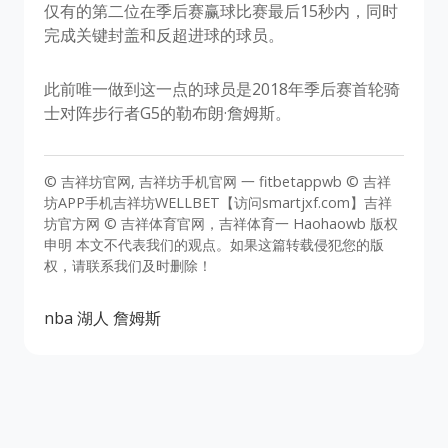
仅有的第二位在季后赛赢球比赛最后15秒内，同时
完成关键封盖和反超进球的球员。
此前唯一做到这一点的球员是2018年季后赛首轮骑
士对阵步行者G5的勒布朗·詹姆斯。
© 吉祥坊官网, 吉祥坊手机官网 一 fitbetappwb © 吉祥
坊APP手机吉祥坊WELLBET【访问smartjxf.com】吉祥
坊官方网 © 吉祥体育官网，吉祥体育一 Haohaowb 版权
申明 本文不代表我们的观点。如果这篇转载侵犯您的版
权，请联系我们及时删除！
nba
湖人
詹姆斯