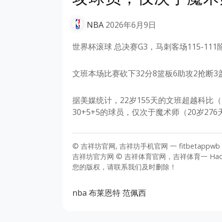
NBA
2026年6月9日
世界杯滚球 总决赛G3，马刺客场115-11
文班本场比赛砍下32分8篮板6助攻2抢断3
据美媒统计，22岁155天的文班超越科比
30+5+5的球员，仅次于魔术师（20岁276
© 吉祥坊官网, 吉祥坊手机官网 一 fitbetappwb
吉祥坊官方网 © 吉祥体育官网，吉祥体育一 Ha
您的版权，请联系我们及时删除！
nba
布莱恩特
范佩西