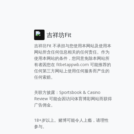
吉祥坊Fit
吉祥坊Fit 不承担与您使用本网站及使用本
网站所含任何信息相关的任何责任。作为
使用本网站的条件，您同意免除本网站所
有者因您在
fitbetappwb.com
可能推荐的
任何第三方网站上使用任何服务而产生的
任何索赔。
关联方披露：Sportsbook & Casino
Review 可能会因访问体育博彩网站而获得
广告佣金。
18+岁以上。赌博可能令人上瘾，请理性
参与。