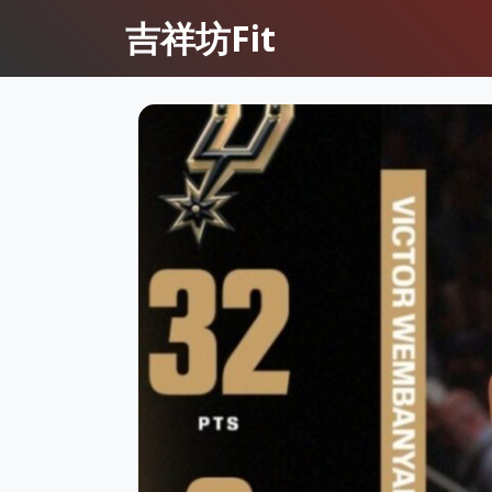
吉祥坊Fit