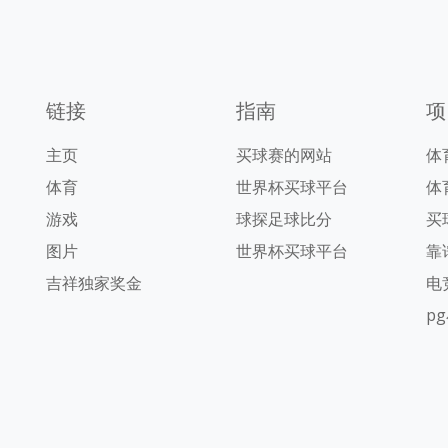
链接
指南
项
主页
买球赛的网站
体
体育
世界杯买球平台
体
游戏
球探足球比分
买
图片
世界杯买球平台
靠
吉祥独家奖金
电
p