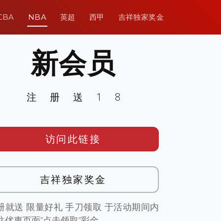
CBA
NBA
英超
西甲
吉祥独家奖金
新会员
注册送18
访问此链接
吉祥独家奖金
册就送 限量好礼 手刀领取 于活动期间内
往优惠页面”点击领取”彩金。