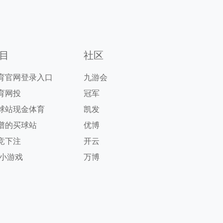
目
社区
育官网登录入口
九游会
育网投
冠军
球站现金体育
凯发
谱的买球站
优博
竞下注
开云
g小游戏
万博