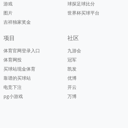
游戏
球探足球比分
图片
世界杯买球平台
吉祥独家奖金
项目
社区
体育官网登录入口
九游会
体育网投
冠军
买球站现金体育
凯发
靠谱的买球站
优博
电竞下注
开云
pg小游戏
万博