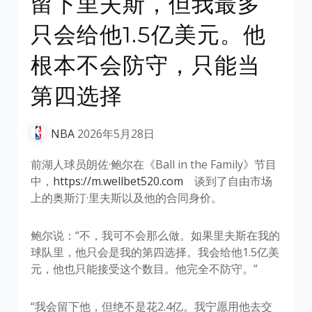
留下里夫斯，但我最多
只会给他1.5亿美元。他
根本不会防守，只能当
第四选择
NBA
2026年5月28日
前湖人球员朗佐·鲍尔在《Ball in the Family》节目
中，
https://m.wellbet520.com
谈到了自由市场
上的奥斯汀·里夫斯以及他的合同身价。
鲍尔说：“不，我可不会那么做。如果里夫斯在我的
球队里，他只会是我的第四选择。我会给他1.5亿美
元，他也只能接受这个数目。他完全不防守。”
“我会留下他，但绝不是花2.4亿。我宁愿用他去交