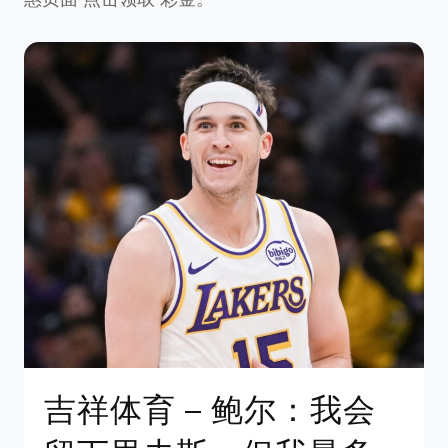
吉祥体育 – 鲍尔：我会