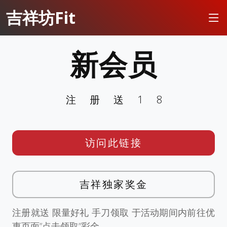
吉祥坊Fit
新会员
注册送18
访问此链接
吉祥独家奖金
注册就送 限量好礼 手刀领取 于活动期间内前往优
惠页面”点击领取”彩金。