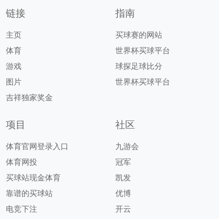
链接
指南
主页
买球赛的网站
体育
世界杯买球平台
游戏
球探足球比分
图片
世界杯买球平台
吉祥独家奖金
项目
社区
体育官网登录入口
九游会
体育网投
冠军
买球站现金体育
凯发
靠谱的买球站
优博
电竞下注
开云