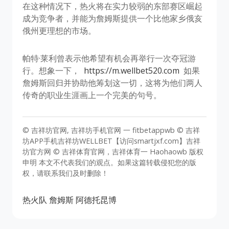
在这种情况下，热火将在实力较弱的东部赛区崛起
成为竞争者，并能为詹姆斯提供一个比他家乡俄亥
俄州更理想的市场。
帕特·莱利曾表示他希望有机会再举行一次夺冠游
行。想象一下，
https://m.wellbet520.com
如果
詹姆斯回归并协助他筹划这一切，这将为他们两人
传奇的职业生涯画上一个完美的句号。
© 吉祥坊官网, 吉祥坊手机官网 一 fitbetappwb © 吉祥
坊APP手机吉祥坊WELLBET【访问smartjxf.com】吉祥
坊官方网 © 吉祥体育官网，吉祥体育一 Haohaowb 版权
申明 本文不代表我们的观点。如果这篇转载侵犯您的版
权，请联系我们及时删除！
热火队
詹姆斯
阿德托昆博