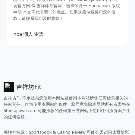
坊官方网 © 吉祥体育官网，吉祥体育一 Haohaowb 版权
申明 本文不代表我们的观点。如果这篇转载侵犯您的版
权，请联系我们及时删除！
nba
湖人
雷霆
吉祥坊Fit
吉祥坊Fit 不承担与您使用本网站及使用本网站所含任何信息相关的
任何责任。作为使用本网站的条件，您同意免除本网站所有者因您在
fitbetappwb.com
可能推荐的任何第三方网站上使用任何服务而产生
的任何索赔。
关联方披露：Sportsbook & Casino Review 可能会因访问体育博彩