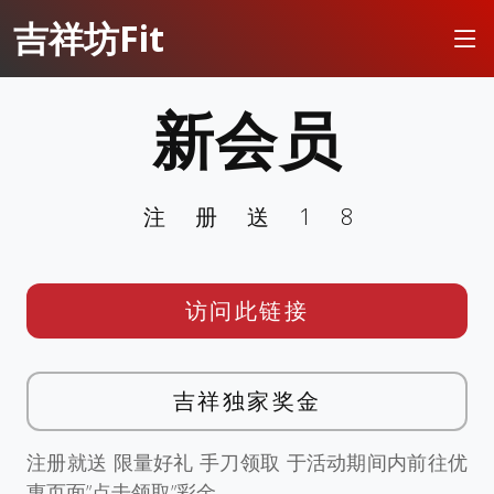
吉祥坊Fit
新会员
注册送18
访问此链接
吉祥独家奖金
注册就送 限量好礼 手刀领取 于活动期间内前往优
惠页面”点击领取”彩金。