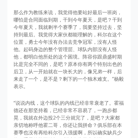
那么作为教练来说，我觉得他要站好最后一班岗，
哪怕是合同面临到期，干到今年夏天，是吧？干到
今年夏天，我就剩半个赛季了，我要坚持过去，坚
持到最后。我觉得大家伙都能理解的，科尔在这个
位置，勇士今年没有办法去竞争冠军，没有人怪
他。起码身边的整个管理层、球队内部没有人怪
他，都明白他所处的这个困境。阵容你跟鼎盛时期
比是完全不同的，是吧？原本你有两个特别出色的
后卫，从一开始就在一块长大的，像兄弟一样，后
来走了一个，是不是？剩下的一个独木难支。”杨毅
表示。
“说说内线，这个球队的内线已经非常衰老了。霍福
德还在那坚持着，已经非常不容易了，一跑步都
晃，我就在外边投2个三分就完了，是吧？大家都
亲切地称呼他霍二哥，你还让我拼命？俱乐部在本
赛季也没有再给科尔引入强援啊，所以确实缺兵少