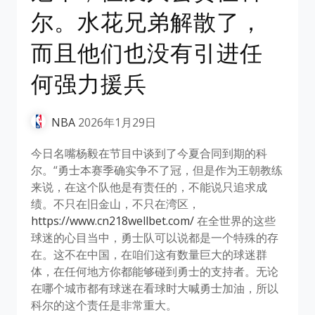
尔。水花兄弟解散了，
而且他们也没有引进任
何强力援兵
NBA
2026年1月29日
今日名嘴杨毅在节目中谈到了今夏合同到期的科
尔。“勇士本赛季确实争不了冠，但是作为王朝教练
来说，在这个队他是有责任的，不能说只追求成
绩。不只在旧金山，不只在湾区，
https://www.cn218wellbet.com/
在全世界的这些
球迷的心目当中，勇士队可以说都是一个特殊的存
在。这不在中国，在咱们这有数量巨大的球迷群
体，在任何地方你都能够碰到勇士的支持者。无论
在哪个城市都有球迷在看球时大喊勇士加油，所以
科尔的这个责任是非常重大。