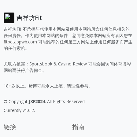
吉祥坊Fit
吉祥坊Fit 不承担与您使用本网站及使用本网站所含任何信息相关的
任何责任。作为使用本网站的条件，您同意免除本网站所有者因您在
fitbetappwb.com
可能推荐的任何第三方网站上使用任何服务而产生
的任何索赔。
关联方披露：Sportsbook & Casino Review 可能会因访问体育博彩
网站而获得广告佣金。
18+岁以上。赌博可能令人上瘾，请理性参与。
© Copyright
JXF2024
. All Rights Reserved
Currently v1.0.2.
链接
指南