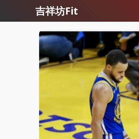
吉祥坊Fit