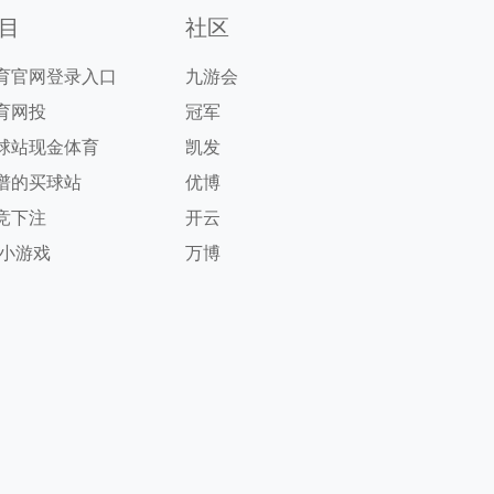
目
社区
育官网登录入口
九游会
育网投
冠军
球站现金体育
凯发
谱的买球站
优博
竞下注
开云
g小游戏
万博