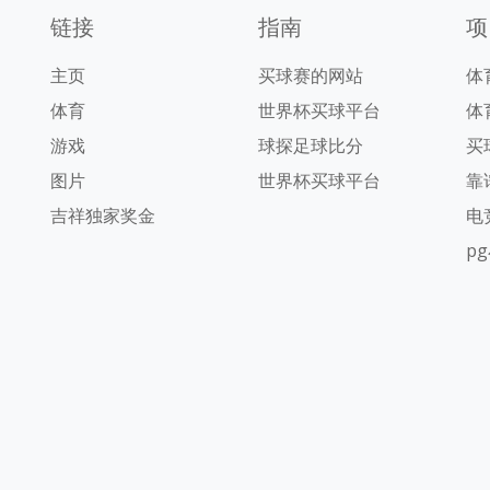
链接
指南
项
主页
买球赛的网站
体
体育
世界杯买球平台
体
游戏
球探足球比分
买
图片
世界杯买球平台
靠
吉祥独家奖金
电
p