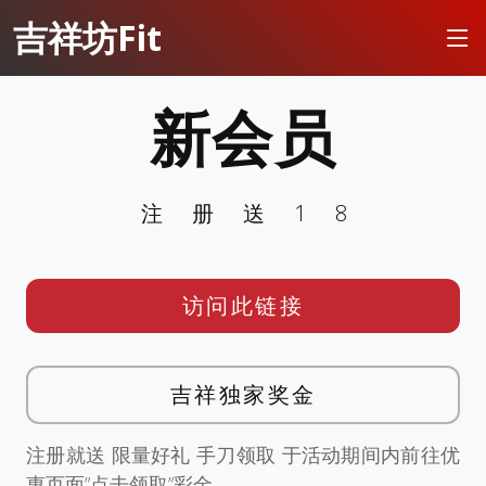
吉祥坊Fit
新会员
注册送18
访问此链接
吉祥独家奖金
注册就送 限量好礼 手刀领取 于活动期间内前往优
惠页面”点击领取”彩金。