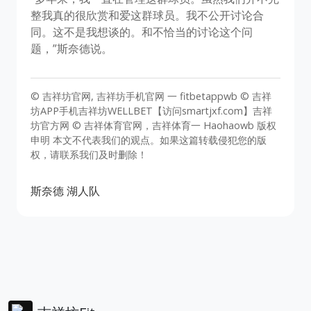
整我真的很欣赏和爱这群球员。我不公开讨论合
同。这不是我想谈的。和不恰当的讨论这个问
题，”斯奈德说。
© 吉祥坊官网, 吉祥坊手机官网 一 fitbetappwb © 吉祥
坊APP手机吉祥坊WELLBET【访问smartjxf.com】吉祥
坊官方网 © 吉祥体育官网，吉祥体育一 Haohaowb 版权
申明 本文不代表我们的观点。如果这篇转载侵犯您的版
权，请联系我们及时删除！
斯奈德
湖人队