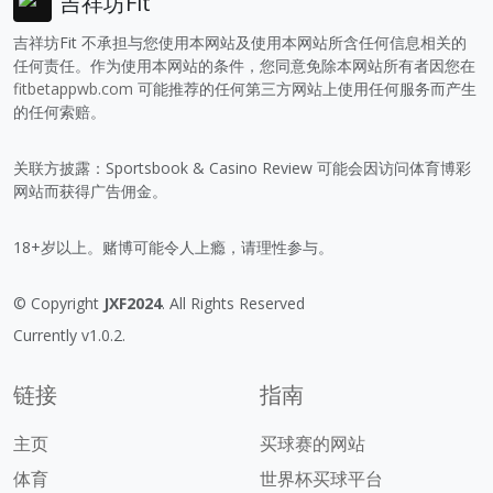
吉祥坊Fit
吉祥坊Fit 不承担与您使用本网站及使用本网站所含任何信息相关的
任何责任。作为使用本网站的条件，您同意免除本网站所有者因您在
fitbetappwb.com
可能推荐的任何第三方网站上使用任何服务而产生
的任何索赔。
关联方披露：Sportsbook & Casino Review 可能会因访问体育博彩
网站而获得广告佣金。
18+岁以上。赌博可能令人上瘾，请理性参与。
© Copyright
JXF2024
. All Rights Reserved
Currently v1.0.2.
链接
指南
主页
买球赛的网站
体育
世界杯买球平台