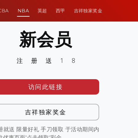
CBA
NBA
英超
西甲
吉祥独家奖金
新会员
注册送18
访问此链接
吉祥独家奖金
册就送 限量好礼 手刀领取 于活动期间内
往优惠页面”点击领取”彩金。