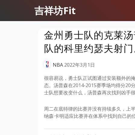
吉祥坊Fit
金州勇士队的克莱汤
队的科里约瑟夫射门
NBA
2022年3月1日
很容易说，勇士队正试图通过安装额外的
态。汤普森在2014-2015赛季场均得分
士队想要改变什么，汤普森再次找到凶手
周二在底特律的比赛并没有持续多久，上半场
纳森·卡明适应比赛并在体系中找到自己的