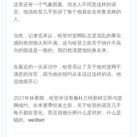
这里还有一个气象因素。但名人不同意这样的谣
言。他说哈登几乎告诉了每个他喜欢在布鲁克林的
人。
当然，记者也承认，哈登对篮网队总是混乱的事实
感到有些恼火和不满。这与哈登之前关于纳什不高
兴的报道是一致的。我仍然清楚地轮换名单。
在最近的一次采访中，哈登否认了关于他对篮网不
满意的传言，因为他在纽约从未说过这样的话。他
说他很开心
2021年休赛期，哈登并没有像杜兰特那样立即与篮
网续约。在本赛季结束之前，关于哈登的谣言几乎
每天都在变化。而且很难分辨什么是对的，什么是
错的。
wellbet