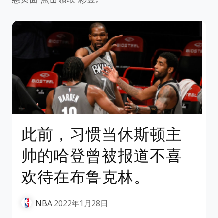
此前，习惯当休斯顿主
帅的哈登曾被报道不喜
欢待在布鲁克林。
NBA
2022年1月28日