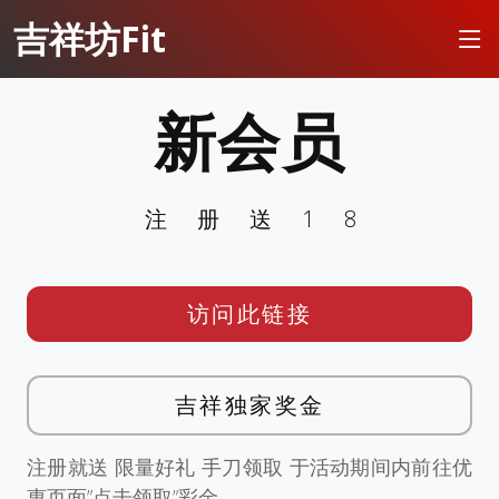
吉祥坊Fit
新会员
注册送18
访问此链接
吉祥独家奖金
注册就送 限量好礼 手刀领取 于活动期间内前往优
惠页面”点击领取”彩金。