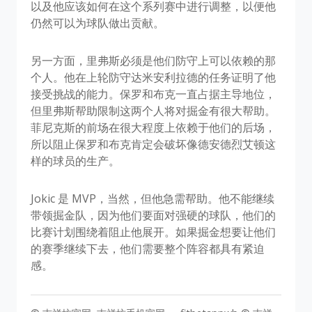
以及他应该如何在这个系列赛中进行调整，以便他
仍然可以为球队做出贡献。
另一方面，里弗斯必须是他们防守上可以依赖的那
个人。他在上轮防守达米安利拉德的任务证明了他
接受挑战的能力。保罗和布克一直占据主导地位，
但里弗斯​​帮助限制这两个人将对掘金有很大帮助。
菲尼克斯的前场在很大程度上依赖于他们的后场，
所以阻止保罗和布克肯定会破坏像德安德烈艾顿这
样的球员的生产。
Jokic 是 MVP，当然，但他急需帮助。他不能继续
带领掘金队，因为他们要面对强硬的球队，他们的
比赛计划围绕着阻止他展开。如果掘金想要让他们
的赛季继续下去，他们需要整个阵容都具有紧迫
感。