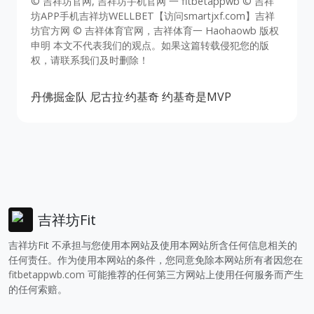
© 吉祥坊官网, 吉祥坊手机官网 一 fitbetappwb © 吉祥
坊APP手机吉祥坊WELLBET【访问smartjxf.com】吉祥
坊官方网 © 吉祥体育官网，吉祥体育一 Haohaowb 版权
申明 本文不代表我们的观点。如果这篇转载侵犯您的版
权，请联系我们及时删除！
丹佛掘金队
尼古拉·约基奇
约基奇是MVP
吉祥坊Fit
吉祥坊Fit 不承担与您使用本网站及使用本网站所含任何信息相关的
任何责任。作为使用本网站的条件，您同意免除本网站所有者因您在
fitbetappwb.com
可能推荐的任何第三方网站上使用任何服务而产生
的任何索赔。