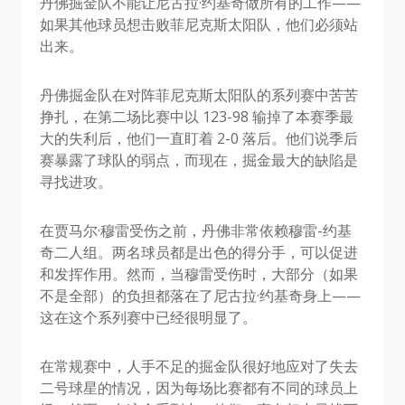
丹佛掘金队不能让尼古拉·约基奇做所有的工作——
如果其他球员想击败菲尼克斯太阳队，他们必须站
出来。
丹佛掘金队在对阵菲尼克斯太阳队的系列赛中苦苦
挣扎，在第二场比赛中以 123-98 输掉了本赛季最
大的失利后，他们一直盯着 2-0 落后。他们说季后
赛暴露了球队的弱点，而现在，掘金最大的缺陷是
寻找进攻。
在贾马尔·穆雷受伤之前，丹佛非常依赖穆雷-约基
奇二人组。两名球员都是出色的得分手，可以促进
和发挥作用。然而，当穆雷受伤时，大部分（如果
不是全部）的负担都落在了尼古拉·约基奇身上——
这在这个系列赛中已经很明显了。
在常规赛中，人手不足的掘金队很好地应对了失去
二号球星的情况，因为每场比赛都有不同的球员上