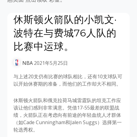
休斯顿火箭队的小凯文·
波特在与费城76人队的
比赛中运球。
NBA
2021年5月25日
与上述20支仍有比赛的球队相比，还有10支球队可
以开始休赛期的准备，而他们的工作却大不相同。
休斯顿火箭队和俄克拉荷马城雷霆队的坦克工作应
该让他们感到非常满意。凭借17-55最差的联盟战
绩，火箭队正在考虑向有前途的年轻血统人才群体
（如Cade Cunningham和Jalen Suggs）选择第一
轮选秀权。