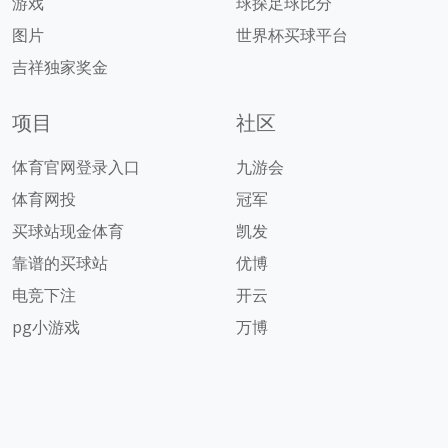
游戏
球探足球比分
图片
世界杯买球平台
吉祥独家奖金
项目
社区
体育官网登录入口
九游会
体育网投
冠军
买球站现金体育
凯发
靠谱的买球站
优博
电竞下注
开云
pg小游戏
万博