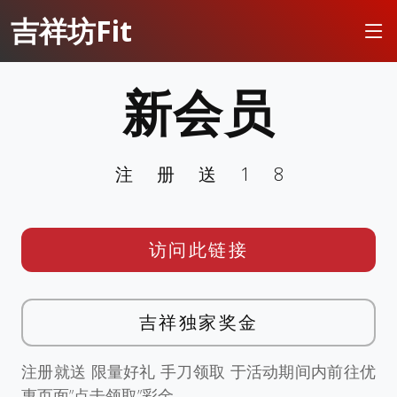
吉祥坊Fit
新会员
注册送18
访问此链接
吉祥独家奖金
注册就送 限量好礼 手刀领取 于活动期间内前往优
惠页面”点击领取”彩金。