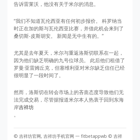
告诉雷莱沃，他没有关于米尔的消息。
“我们不知道瓦伦西亚有任何初步报价。 科罗纳当
时正在加的斯与瓦伦西亚比赛，并借此机会来到了
桑切斯-皮斯胡安。 新闻是无中生有的。”
尤其是去年夏天，米尔与重返洛斯切联系在一起，
因为他们缺乏明确的九号位球员。 此后他们租借了
罗曼·亚雷姆丘克，但塞维利亚对米尔缺乏信任已经
很明显了一段时间了。
然而，洛斯切在转会市场上的吝啬态度导致他们无
法完成交易，尽管据报道米尔本人热衷于回到东海
岸
吉祥坊
。
© 吉祥坊官网, 吉祥坊手机官网 一 fitbetappwb © 吉祥