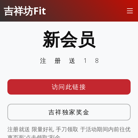
吉祥坊Fit
新会员
注册送18
访问此链接
吉祥独家奖金
注册就送 限量好礼 手刀领取 于活动期间内前往优
惠页面”点击领取”彩金。