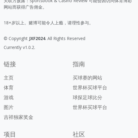
关联方披露：Sportsbook & Casino Review 可能会因访问体育博彩
网站而获得广告佣金。
18+岁以上。赌博可能令人上瘾，请理性参与。
© Copyright
JXF2024
. All Rights Reserved
Currently v1.0.2.
链接
指南
主页
买球赛的网站
体育
世界杯买球平台
游戏
球探足球比分
图片
世界杯买球平台
吉祥独家奖金
项目
社区