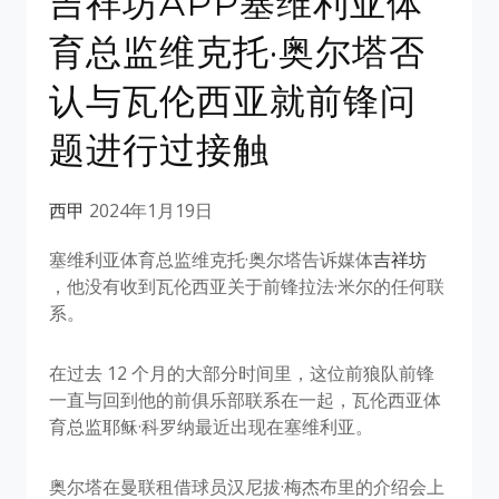
吉祥坊APP塞维利亚体
育总监维克托·奥尔塔否
认与瓦伦西亚就前锋问
题进行过接触
西甲
2024年1月19日
塞维利亚体育总监维克托·奥尔塔告诉媒体
吉祥坊
，他没有收到瓦伦西亚关于前锋拉法·米尔的任何联
系。
在过去 12 个月的大部分时间里，这位前狼队前锋
一直与回到他的前俱乐部联系在一起，瓦伦西亚体
育总监耶稣·科罗纳最近出现在塞维利亚。
奥尔塔在曼联租借球员汉尼拔·梅杰布里的介绍会上