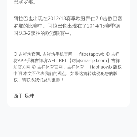
巴塞罗那。
阿拉巴也出现在2012/13赛季欧冠拜仁7-0击败巴塞
罗那的比赛中。阿拉巴也出现在了2014/15赛季德
国队3-2获胜的欧冠联赛中。
© 吉祥坊官网, 吉祥坊手机官网 一 fitbetappwb © 吉祥
坊APP手机吉祥坊WELLBET【访问smartjxf.com】吉祥
坊官方网 © 吉祥体育官网，吉祥体育一 Haohaowb 版权
申明 本文不代表我们的观点。如果这篇转载侵犯您的版
权，请联系我们及时删除！
西甲
足球