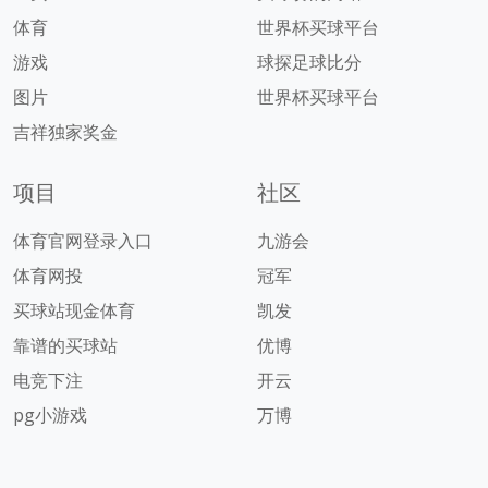
体育
世界杯买球平台
游戏
球探足球比分
图片
世界杯买球平台
吉祥独家奖金
项目
社区
体育官网登录入口
九游会
体育网投
冠军
买球站现金体育
凯发
靠谱的买球站
优博
电竞下注
开云
pg小游戏
万博