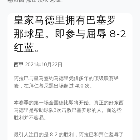
皇家马德里拥有巴塞罗
那球星。即参与屈辱 8-2
红蓝。
西甲
2021年10月22日
阿拉巴与皇马签约马德里凭借多年的顶级联赛经
验，在拜仁慕尼黑出场超过 400 次。
本赛季的第一场全国德比即将开始。真正的好东西
马德里是帮助球队3次击败巴塞罗那的人。而这些
胜利并不容易。
最引人注目的是 8-2 的胜利，阿拉巴和拜仁羞辱了