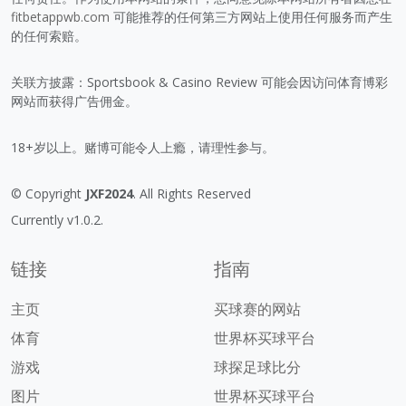
fitbetappwb.com
可能推荐的任何第三方网站上使用任何服务而产生
的任何索赔。
关联方披露：Sportsbook & Casino Review 可能会因访问体育博彩
网站而获得广告佣金。
18+岁以上。赌博可能令人上瘾，请理性参与。
© Copyright
JXF2024
. All Rights Reserved
Currently v1.0.2.
链接
指南
主页
买球赛的网站
体育
世界杯买球平台
游戏
球探足球比分
图片
世界杯买球平台