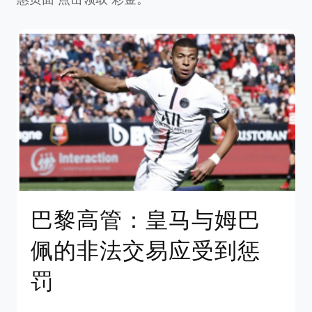
巴黎高管：皇马与姆巴
佩的非法交易应受到惩
罚