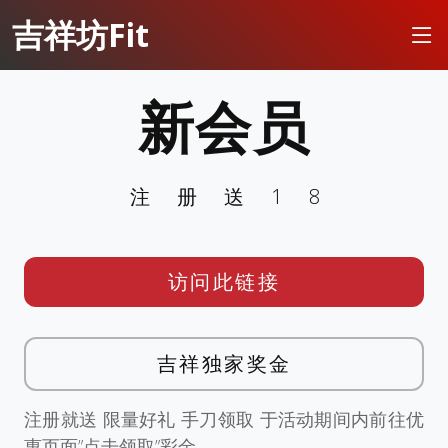
吉祥坊Fit
新会员
注册送18
访问此链接
吉祥独家奖金
注册就送 限量好礼 手刀领取 于活动期间内前往优
惠页面”点击领取”彩金。