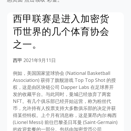
西甲联赛是进入加密货
币世界的几个体育协会
之一。
西甲
2021年9月11日
例如，美国国家篮球协会 (National Basketball
Association) 获得了旗舰游戏 Top Top Shot 的授
权，这是由区块链公司 Dapper Labs 在足球界开
发的收藏平台。与此同时，曼城已经放弃了两套
NFT。有几个俱乐部已经开始运营，称为粉丝代
币，允许持有人投票支持大多数俱乐部的决定并获
得某些特权。上个月有消息称，这是莱昂内尔·梅西
(Lionel Messi) 前往巴黎圣日耳曼 (Saint-Germain)
的欢迎套餐的一部分。包括由加密货币公司