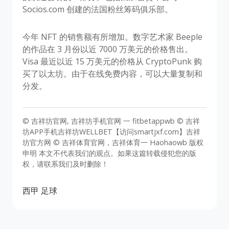
Socios.com 创建的法国粉丝筹码俱乐部。
今年 NFT 的销售额有所增加。数字艺术家 Beeple
的作品在 3 月份以近 7000 万美元的价格售出。
Visa 最近以近 15 万美元的价格从 CryptoPunk 购
买了以太坊。由于在线免费内容，可以大量复制和
分发。
© 吉祥坊官网, 吉祥坊手机官网 一 fitbetappwb © 吉祥
坊APP手机吉祥坊WELLBET【访问smartjxf.com】吉祥
坊官方网 © 吉祥体育官网，吉祥体育一 Haohaowb 版权
申明 本文不代表我们的观点。如果这篇转载侵犯您的版
权，请联系我们及时删除！
西甲
足球