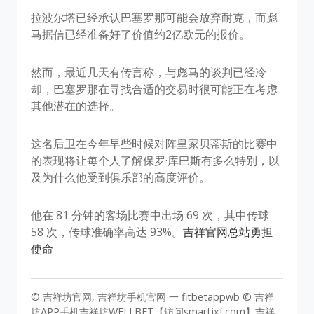
拉波尔塔已经承认巴塞罗那可能会放弃耐克，而彪
马据信已经准备好了价值约2亿欧元的报价。
然而，最近几天有传言称，与彪马的谈判已经冷
却，巴塞罗那在寻找合适的交易时很可能正在考虑
其他潜在的选择。
这名后卫在今年早些时候对阵皇家贝蒂斯的比赛中
的表现将让每个人了解保罗·库巴斯有多么特别，以
及为什么他受到俱乐部的高度评价。
他在 81 分钟的客场比赛中出场 69 次，其中传球
58 次，传球准确率高达 93%。
吉祥官网总站勇担
使命
© 吉祥坊官网, 吉祥坊手机官网 一 fitbetappwb © 吉祥
坊APP手机吉祥坊WELLBET【访问smartjxf.com】吉祥